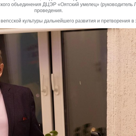
ского объединения ДЦЭР «Оятский умелец» (руководитель Л
проведения.
епсской культуры дальнейшего развития и претворения в 