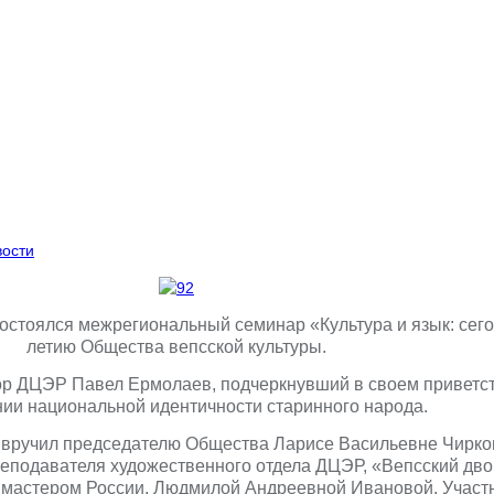
вости
остоялся межрегиональный семинар «Культура и язык: сегод
летию Общества вепсской культуры.
тор ДЦЭР Павел Ермолаев,
подчеркнувший в своем приветс
ии национальной идентичности старинного народа.
вручил председателю Общества Ларисе Васильевне Чирков
подавателя художественного отдела ДЦЭР, «Вепсский двор
 мастером России, Людмилой Андреевной Ивановой. Участ