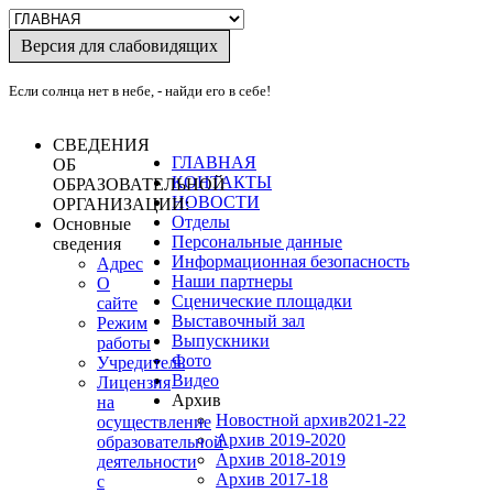
Версия для слабовидящих
Если солнца нет в небе, - найди его в себе!
СВЕДЕНИЯ
ГЛАВНАЯ
ОБ
КОНТАКТЫ
ОБРАЗОВАТЕЛЬНОЙ
НОВОСТИ
ОРГАНИЗАЦИИ:
Отделы
Основные
Персональные данные
сведения
Информационная безопасность
Адрес
Наши партнеры
О
Сценические площадки
сайте
Выставочный зал
Режим
Выпускники
работы
Фото
Учредитель
Видео
Лицензия
Архив
на
Новостной архив2021-22
осуществление
Архив 2019-2020
образовательной
Архив 2018-2019
деятельности
Архив 2017-18
с