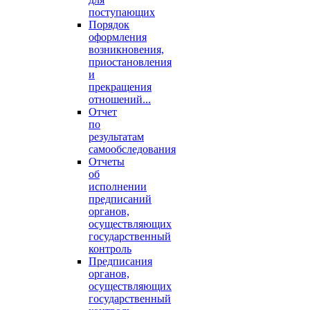
поступающих
Порядок
оформления
возникновения,
приостановления
и
прекращения
отношений...
Отчет
по
результатам
самообследования
Отчеты
об
исполнении
предписаний
органов,
осуществляющих
государственный
контроль
Предписания
органов,
осуществляющих
государственный