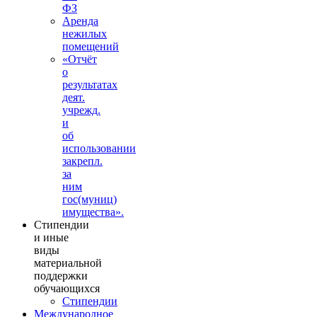
ФЗ
Аренда
нежилых
помещений
«Отчёт
о
результатах
деят.
учрежд.
и
об
использовании
закрепл.
за
ним
гос(муниц)
имущества».
Стипендии
и иные
виды
материальной
поддержки
обучающихся
Стипендии
Международное