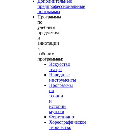
Дополнительные
предпрофессиональные
программы
Программы
по
учебным
предметам
и
аннотации
к
рабочим
программам:
Искусство
театра
Народные
инструменты
Программы
по
теории
и
истории
музыки
Фортепиано
Хореографическое
творчество