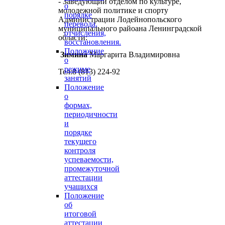
- Заведующий отделом по культуре,
о
молодежной политике и спорту
порядке
Администрации
Лодейнопольского
перевода,
муниципального райоана Ленинградской
отчисления,
области:
восстановления.
Положение
Зимина
Маргарита Владимировна
о
режиме
Тел:8 (813) 224-92
занятий
Положение
о
формах,
периодичности
и
порядке
текущего
контроля
успеваемости,
промежуточной
аттестации
учащихся
Положение
об
итоговой
аттестации