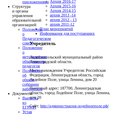
Архив 2016-17
приложениями
Архив 2015-16
Структура
Архив 2014-15
и органы
архив 2013 -14
управления
архив 2012 - 13
образовательной
архив 2011-12
организацией
План мероприятий
Положение
Информация для поступающих
о
Педагогическом
Учредитель
совете
Положение
о
методическом
Лодейнопольский муниципальный район
объединении
Ленинградской области.
педагогов
Место нахождения Учредителя: Российская
Положение
Федерация, Ленинградская область, город
об
Лодейное Поле, улица Ленина, дом 20
общем
собрании
Почтовый адрес: 187700, Ленинградская
работников
область, город Лодейное Поле, улица Ленина,
Документы
дом 20
Выписка
из
Сайт:
http://администрация-лодейноеполе.рф/
ЕГРЮЛ
Устав