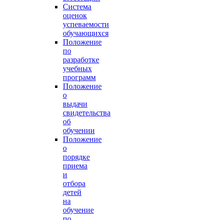
Система
оценок
успеваемости
обучающихся
Положение
по
разработке
учебных
программ
Положение
о
выдачи
свидетельства
об
обучении
Положение
о
порядке
приема
и
отбора
детей
на
обучение
по