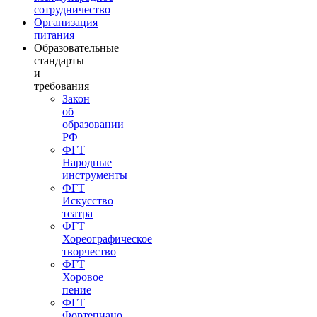
сотрудничество
Организация
питания
Образовательные
стандарты
и
требования
Закон
об
образовании
РФ
ФГТ
Народные
инструменты
ФГТ
Искусство
театра
ФГТ
Хореографическое
творчество
ФГТ
Хоровое
пение
ФГТ
Фортепиано