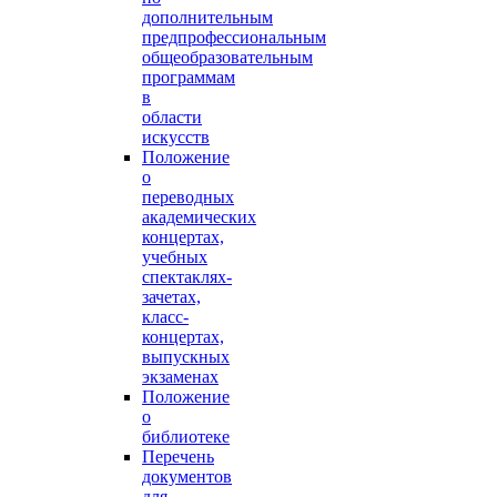
дополнительным
предпрофессиональным
общеобразовательным
программам
в
области
искусств
Положение
о
переводных
академических
концертах,
учебных
спектаклях-
зачетах,
класс-
концертах,
выпускных
экзаменах
Положение
о
библиотеке
Перечень
документов
для