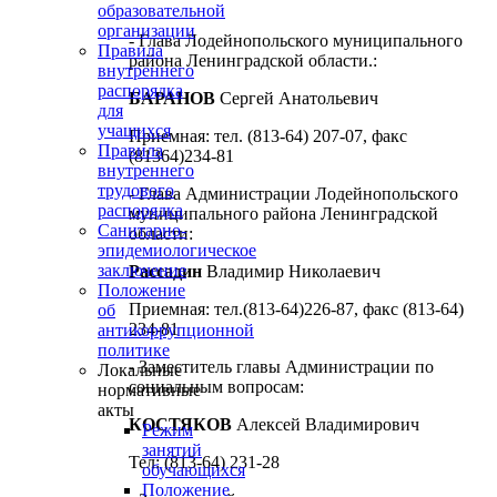
образовательной
организации
- Глава
Лодейнопольского муниципального
Правила
района Ленинградской области.
:
внутреннего
распорядка
БАРАНОВ
Сергей Анатольевич
для
учащихся
Приемная: тел. (813-64) 207-07, факс
Правила
(81364)234-81
внутреннего
трудового
- Глава Администрации
Лодейнопольского
распорядка
муниципального района Ленинградской
Санитарно-
области
:
эпидемиологическое
заключение
Рассадин
Владимир Николаевич
Положение
Приемная: тел.(813-64)226-87, факс (813-64)
об
234-81
антикоррупционной
политике
- Заместитель главы Администрации по
Локальные
социальным вопросам:
нормативные
акты
КОСТЯКОВ
Алексей Владимирович
Режим
занятий
Тел: (813-64) 231-28
обучающихся
Положение